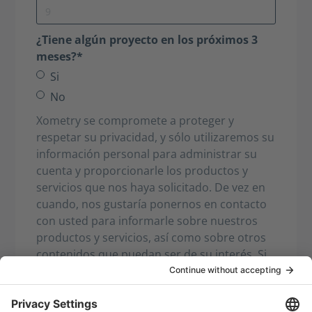
¿Tiene algún proyecto en los próximos 3
meses?*
Si
No
Xometry se compromete a proteger y
respetar su privacidad, y sólo utilizaremos su
información personal para administrar su
cuenta y proporcionarle los productos y
servicios que nos haya solicitado. De vez en
cuando, nos gustaría ponernos en contacto
con usted para informarle sobre nuestros
productos y servicios, así como sobre otros
contenidos que puedan ser de su interés. Si
acepta que nos pongamos en contacto con
usted con este fin, marque esta casilla
Acepto recibir comunicaciones de