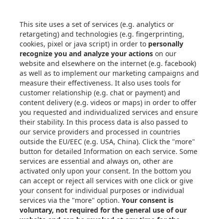
Xometry
Puede darse de baja de estas
comunicaciones en cualquier momento.
Quick links
Mecanizado CNC
Chapa metálica
Impresión 3D
Moldeo por inyección
Fundición a presión
Recursos