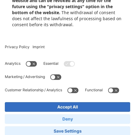
Preguntas frecuentes
Términos y condiciones
Política de protección de datos
Contactos e impresiones
La configuración de privacidad
Contacto
Ada-Lovelace-Str. 9, 85521 Ottobrunn, Germany
+49-89-3803-4818
info@xometry.eu
English
Deutsch
Español
Italiano
Français
©
2026
, Xometry Europe GmbH